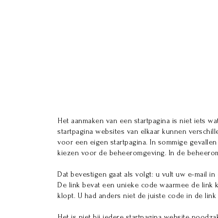
Startpagina aan
Het aanmaken van een startpagina is niet iets wa
startpagina websites van elkaar kunnen verschil
voor een eigen startpagina. In sommige gevallen
kiezen voor de beheeromgeving. In de beheerom
Dat bevestigen gaat als volgt: u vult uw e-mail in
De link bevat een unieke code waarmee de link k
klopt. U had anders niet de juiste code in de lin
Het is niet bij iedere startpagina website noodz