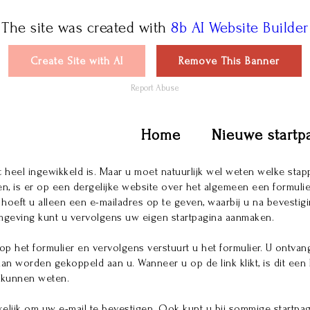
The site was created with
8b AI Website Builder
Create Site with AI
Remove This Banner
Report Abuse
maken
Home
Nieuwe startp
t heel ingewikkeld is. Maar u moet natuurlijk wel weten welke sta
len, is er op een dergelijke website over het algemeen een formu
 hoeft u alleen een e-mailadres op te geven, waarbij u na bevest
geving kunt u vervolgens uw eigen startpagina aanmaken.
 op het formulier en vervolgens verstuurt u het formulier. U ontvangt
an worden gekoppeld aan u. Wanneer u op de link klikt, is dit een
k kunnen weten.
akelijk om uw e-mail te bevestigen. Ook kunt u bij sommige startpag